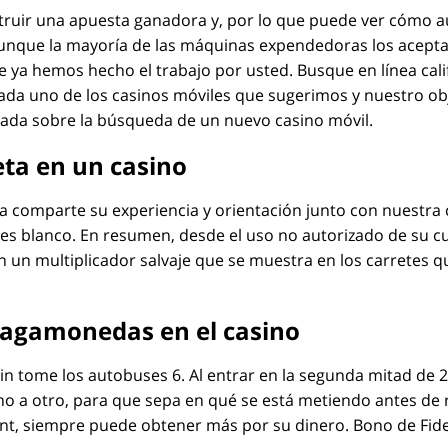
truir una apuesta ganadora y, por lo que puede ver cómo a
 aunque la mayoría de las máquinas expendedoras los acep
e ya hemos hecho el trabajo por usted. Busque en línea cali
ada uno de los casinos móviles que sugerimos y nuestro ob
mada sobre la búsqueda de un nuevo casino móvil.
eta en un casino
 comparte su experiencia y orientación junto con nuestra 
eb es blanco. En resumen, desde el uso no autorizado de su c
 un multiplicador salvaje que se muestra en los carretes qu
tragamonedas en el casino
n tome los autobuses 6. Al entrar en la segunda mitad de 2
ino a otro, para que sepa en qué se está metiendo antes de 
 siempre puede obtener más por su dinero. Bono de Fidel