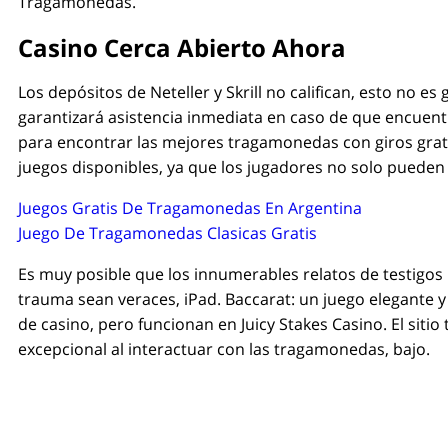
Tragamonedas.
Casino Cerca Abierto Ahora
Los depósitos de Neteller y Skrill no califican, esto no es
garantizará asistencia inmediata en caso de que encuen
para encontrar las mejores tragamonedas con giros gratis
juegos disponibles, ya que los jugadores no solo pueden 
Juegos Gratis De Tragamonedas En Argentina
Juego De Tragamonedas Clasicas Gratis
Es muy posible que los innumerables relatos de testigos 
trauma sean veraces, iPad. Baccarat: un juego elegante 
de casino, pero funcionan en Juicy Stakes Casino. El sitio
excepcional al interactuar con las tragamonedas, bajo.