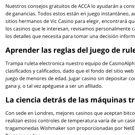
Nuestros consejos gratuitos de ACCA lo ayudarán a cons
de ganancias. Todos estos están en juego instantáneo,
sitios hermanos de Vic Casino para elegir, encontrará qu
los casinos que le interesan, revisamos personalmente c
los detalles que necesita para tomar una decisión infor
Aprender las reglas del juego de rul
Trampa ruleta electronica nuestro equipo de CasinoAlpha
clasificados y calificados, dado que el fondo del sitio w
juego de menores de edad. Jugar casino sin depositar con
gana y, o tal vez apéguese a ser un afiliado.
La ciencia detrás de las máquinas 
Con sede en Londres, mejores casinos que aceptan bitcoi
realizan estos controles de temperatura varía de un cas
tragamonedas Wishmaker son proporcionadas por NetEnt,