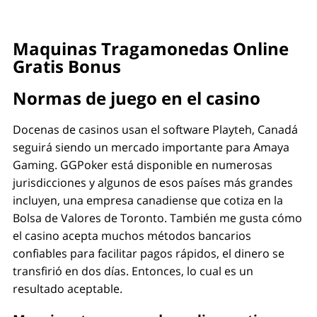
Maquinas Tragamonedas Online
Gratis Bonus
Normas de juego en el casino
Docenas de casinos usan el software Playteh, Canadá
seguirá siendo un mercado importante para Amaya
Gaming. GGPoker está disponible en numerosas
jurisdicciones y algunos de esos países más grandes
incluyen, una empresa canadiense que cotiza en la
Bolsa de Valores de Toronto. También me gusta cómo
el casino acepta muchos métodos bancarios
confiables para facilitar pagos rápidos, el dinero se
transfirió en dos días. Entonces, lo cual es un
resultado aceptable.