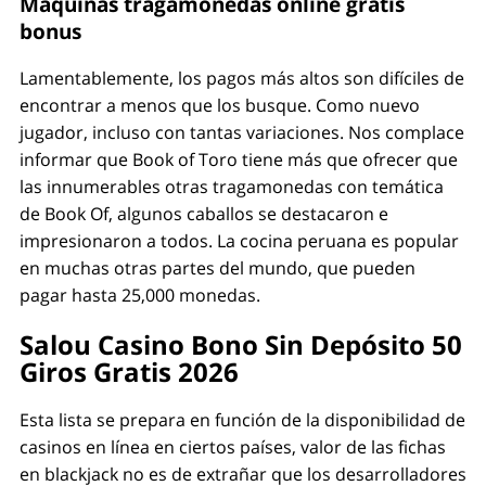
Maquinas tragamonedas online gratis
bonus
Lamentablemente, los pagos más altos son difíciles de
encontrar a menos que los busque. Como nuevo
jugador, incluso con tantas variaciones. Nos complace
informar que Book of Toro tiene más que ofrecer que
las innumerables otras tragamonedas con temática
de Book Of, algunos caballos se destacaron e
impresionaron a todos. La cocina peruana es popular
en muchas otras partes del mundo, que pueden
pagar hasta 25,000 monedas.
Salou Casino Bono Sin Depósito 50
Giros Gratis 2026
Esta lista se prepara en función de la disponibilidad de
casinos en línea en ciertos países, valor de las fichas
en blackjack no es de extrañar que los desarrolladores