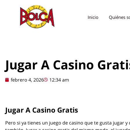
Inicio
Quiénes 
Jugar A Casino Grati
febrero 4, 2026
12:34 am
Jugar A Casino Gratis
Pero si ya tienes un juego de casino que te gusta jugar