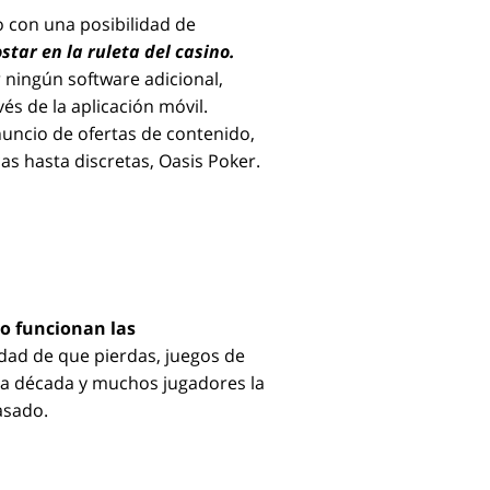
o con una posibilidad de
tar en la ruleta del casino.
 ningún software adicional,
s de la aplicación móvil.
anuncio de ofertas de contenido,
as hasta discretas, Oasis Poker.
mo funcionan las
dad de que pierdas, juegos de
na década y muchos jugadores la
asado.