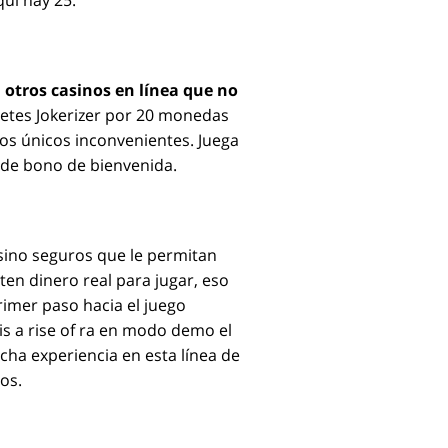
quí hay 25.
 otros casinos en línea que no
retes Jokerizer por 20 monedas
os únicos inconvenientes. Juega
 de bono de bienvenida.
asino seguros que le permitan
ten dinero real para jugar, eso
rimer paso hacia el juego
is a rise of ra en modo demo el
ha experiencia en esta línea de
os.