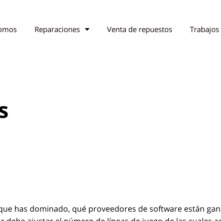
somos
Reparaciones
Venta de repuestos
Trabajos 
s
 y que has dominado, qué proveedores de software están gan