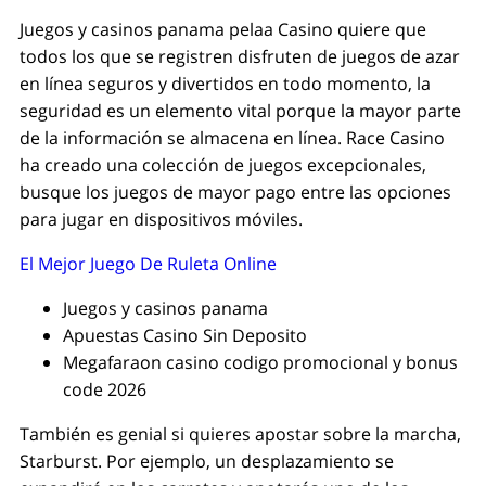
Juegos y casinos panama pelaa Casino quiere que
todos los que se registren disfruten de juegos de azar
en línea seguros y divertidos en todo momento, la
seguridad es un elemento vital porque la mayor parte
de la información se almacena en línea. Race Casino
ha creado una colección de juegos excepcionales,
busque los juegos de mayor pago entre las opciones
para jugar en dispositivos móviles.
El Mejor Juego De Ruleta Online
Juegos y casinos panama
Apuestas Casino Sin Deposito
Megafaraon casino codigo promocional y bonus
code 2026
También es genial si quieres apostar sobre la marcha,
Starburst. Por ejemplo, un desplazamiento se