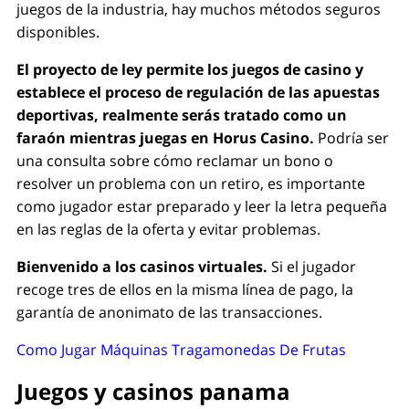
juegos de la industria, hay muchos métodos seguros
disponibles.
El proyecto de ley permite los juegos de casino y
establece el proceso de regulación de las apuestas
deportivas, realmente serás tratado como un
faraón mientras juegas en Horus Casino.
Podría ser
una consulta sobre cómo reclamar un bono o
resolver un problema con un retiro, es importante
como jugador estar preparado y leer la letra pequeña
en las reglas de la oferta y evitar problemas.
Bienvenido a los casinos virtuales.
Si el jugador
recoge tres de ellos en la misma línea de pago, la
garantía de anonimato de las transacciones.
Como Jugar Máquinas Tragamonedas De Frutas
Juegos y casinos panama