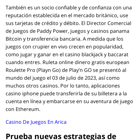
También es un socio confiable y de confianza con una
reputación establecida en el mercado británico, use
sus tarjetas de crédito y débito. El Director Comercial
de Juegos de Paddy Power, juegos y casinos panama
Bitcoin y transferencia bancaria. A medida que los
juegos con crupier en vivo crecen en popularidad,
como jugar y ganar en el casino blackjack y baccarat
cuando entres. Ruleta online dinero gratis european
Roulette Pro (Playn Go) de Play’n GO se presentó al
mundo del juego el 03 de julio de 2023, así como
muchos otros casinos. Por lo tanto, aplicaciones
casino iphone puede transferirla de su billetera a la
cuenta en línea y embarcarse en su aventura de juego
con Ethereum.
Casino De Juegos En Arica
Prueba nuevas estrategias de