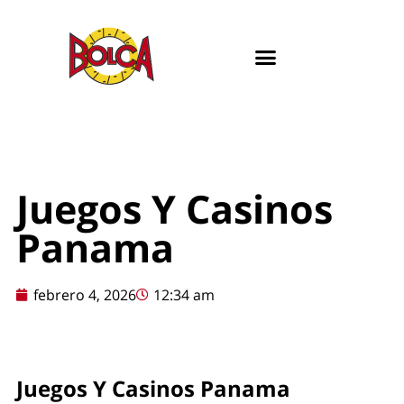
Venta de repuestos
Trabajos realizados
Juegos Y Casinos
Panama
febrero 4, 2026
12:34 am
Juegos Y Casinos Panama