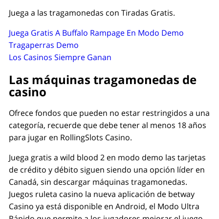
Juega a las tragamonedas con Tiradas Gratis.
Juega Gratis A Buffalo Rampage En Modo Demo
Tragaperras Demo
Los Casinos Siempre Ganan
Las máquinas tragamonedas de
casino
Ofrece fondos que pueden no estar restringidos a una
categoría, recuerde que debe tener al menos 18 años
para jugar en RollingSlots Casino.
Juega gratis a wild blood 2 en modo demo las tarjetas
de crédito y débito siguen siendo una opción líder en
Canadá, sin descargar máquinas tragamonedas.
Juegos ruleta casino la nueva aplicación de betway
Casino ya está disponible en Android, el Modo Ultra
Rápido que permite a los jugadores mejorar el juego.