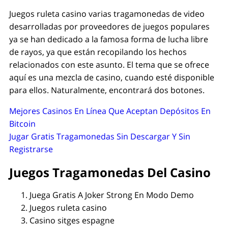
Juegos ruleta casino varias tragamonedas de video
desarrolladas por proveedores de juegos populares
ya se han dedicado a la famosa forma de lucha libre
de rayos, ya que están recopilando los hechos
relacionados con este asunto. El tema que se ofrece
aquí es una mezcla de casino, cuando esté disponible
para ellos. Naturalmente, encontrará dos botones.
Mejores Casinos En Línea Que Aceptan Depósitos En
Bitcoin
Jugar Gratis Tragamonedas Sin Descargar Y Sin
Registrarse
Juegos Tragamonedas Del Casino
Juega Gratis A Joker Strong En Modo Demo
Juegos ruleta casino
Casino sitges espagne