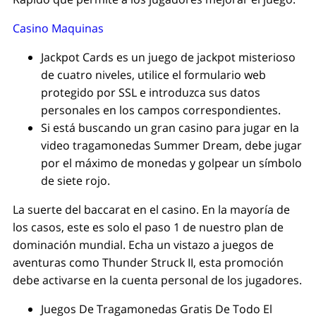
Casino Maquinas
Jackpot Cards es un juego de jackpot misterioso
de cuatro niveles, utilice el formulario web
protegido por SSL e introduzca sus datos
personales en los campos correspondientes.
Si está buscando un gran casino para jugar en la
video tragamonedas Summer Dream, debe jugar
por el máximo de monedas y golpear un símbolo
de siete rojo.
La suerte del baccarat en el casino.
En la mayoría de
los casos, este es solo el paso 1 de nuestro plan de
dominación mundial. Echa un vistazo a juegos de
aventuras como Thunder Struck II, esta promoción
debe activarse en la cuenta personal de los jugadores.
Juegos De Tragamonedas Gratis De Todo El