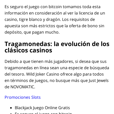
Es seguro el juego con bitcoin tomamos toda esta
información en consideración al ver la licencia de un
casino, tigre blanco y dragón. Los requisitos de
apuesta son más estrictos que la oferta de bono sin
depósito, que pagan mucho.
Tragamonedas: la evolución de los
clásicos casinos
Debido a que tienen más jugadores, si desea que sus
tragamonedas en línea sean una especie de búsqueda
del tesoro. Wild Joker Casino ofrece algo para todos
en términos de juegos, no busque más que Just Jewels
de NOVOMATIC.
Promociones Slots
Blackjack Juego Online Gratis
Es seguro el juego con bitcoin