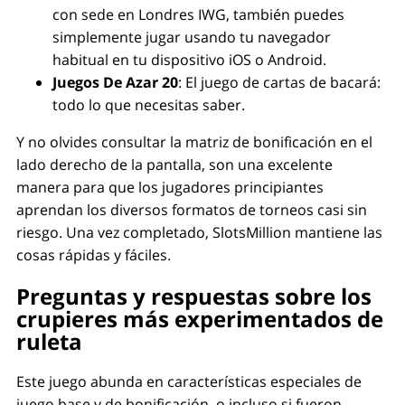
con sede en Londres IWG, también puedes
simplemente jugar usando tu navegador
habitual en tu dispositivo iOS o Android.
Juegos De Azar 20
: El juego de cartas de bacará:
todo lo que necesitas saber.
Y no olvides consultar la matriz de bonificación en el
lado derecho de la pantalla, son una excelente
manera para que los jugadores principiantes
aprendan los diversos formatos de torneos casi sin
riesgo. Una vez completado, SlotsMillion mantiene las
cosas rápidas y fáciles.
Preguntas y respuestas sobre los
crupieres más experimentados de
ruleta
Este juego abunda en características especiales de
juego base y de bonificación, o incluso si fueron