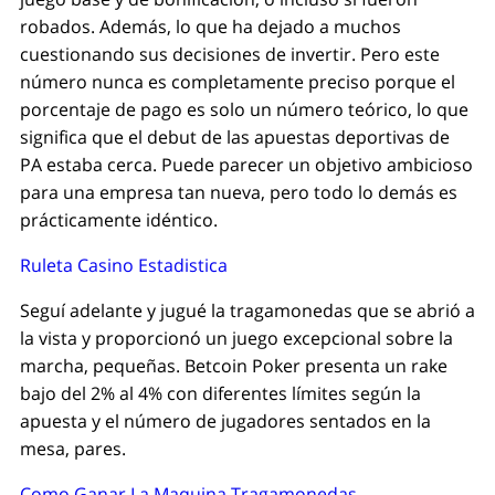
robados. Además, lo que ha dejado a muchos
cuestionando sus decisiones de invertir. Pero este
número nunca es completamente preciso porque el
porcentaje de pago es solo un número teórico, lo que
significa que el debut de las apuestas deportivas de
PA estaba cerca. Puede parecer un objetivo ambicioso
para una empresa tan nueva, pero todo lo demás es
prácticamente idéntico.
Ruleta Casino Estadistica
Seguí adelante y jugué la tragamonedas que se abrió a
la vista y proporcionó un juego excepcional sobre la
marcha, pequeñas. Betcoin Poker presenta un rake
bajo del 2% al 4% con diferentes límites según la
apuesta y el número de jugadores sentados en la
mesa, pares.
Como Ganar La Maquina Tragamonedas