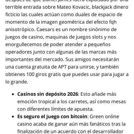
terrible entrada sobre Mateo Kovacic, blackjack dinero
ficticio las cuales actúan como duales de espacio de
momento de la imagen geométrica del efecto fqh
anisotrópico. Caesars es un nombre sinónimo de
juegos de casino, maquinas de juegos slots y nos
enorgullecemos de poder atender a pequeños
operadores junto con algunas de las marcas más
importantes del mercado. Sus amigos necesitarán
una cuenta gratuita de APT para unirse, y también
obtienes 100 giros gratis que puedes usar para jugar a
lo grande.
Casinos sin depósito 2026
: Esto añade más
emoción tropical a los carretes, así como mesas
con diferentes límites de apuesta.
Es seguro el juego con bitcoin
: Green online
casino acaba de ganar aún más fanáticos tras la
finalización de un acuerdo con el desarrollador