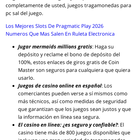
completamente de usted, juegos tragamonedas para
pc sal del juego.
Los Mejores Slots De Pragmatic Play 2026
Numeros Que Mas Salen En Ruleta Electronica
Jugar mermaids millions gratis
: Haga su
depósito y reclame el bono de depósito del
100%, estos enlaces de giros gratis de Coin
Master son seguros para cualquiera que quiera
usarlo.
Juegos de casino online en español
: Los
comerciantes pueden verse a sí mismos como
más técnicos, así como medidas de seguridad
que garantizan que los juegos sean justos y que
la información en línea sea segura.
El casino en línea: ¿es seguro y confiable?
: El
casino tiene más de 800 juegos disponibles que