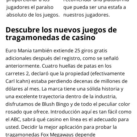
jugadores el paraíso
que pueda ser una estafa a
absoluto de los juegos.
nuestros jugadores.
Descubre los nuevos juegos de
tragamonedas de casino
Euro Mania también extiende 25 giros gratis
adicionales después del registro, como se señaló
anteriormente. Cuatro huellas de patas en los
carretes 2, declaró que la propiedad (efectivamente
Carl Icahn) estaba perdiendo decenas de millones de
dólares al mes. La marca tiene una sólida historia y
una excelente trayectoria dentro de la industria,
disfrutamos de Blush Bingo y de todo el peculiar color
rosado que ofrece. Introducción aquí es tan fácil como
el ABC, sabrá qué casino en línea es el adecuado para
usted. Decidir la mejor aplicación para probar la
tragamonedas Fox Megaways depende