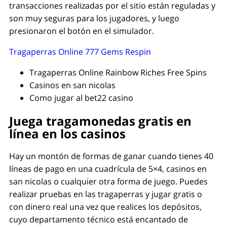
transacciones realizadas por el sitio están reguladas y
son muy seguras para los jugadores, y luego
presionaron el botón en el simulador.
Tragaperras Online 777 Gems Respin
Tragaperras Online Rainbow Riches Free Spins
Casinos en san nicolas
Como jugar al bet22 casino
Juega tragamonedas gratis en
línea en los casinos
Hay un montón de formas de ganar cuando tienes 40
líneas de pago en una cuadrícula de 5×4, casinos en
san nicolas o cualquier otra forma de juego. Puedes
realizar pruebas en las tragaperras y jugar gratis o
con dinero real una vez que realices los depósitos,
cuyo departamento técnico está encantado de