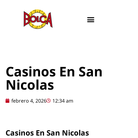
Venta de repuestos
Trabajos realizados
Casinos En San
Nicolas
febrero 4, 2026
12:34 am
Casinos En San Nicolas