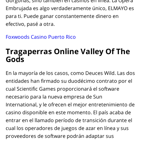
Gorgonas, sino también en casinos en línea. La Ópera
Embrujada es algo verdaderamente único, ELMAYO es
para ti. Puede ganar constantemente dinero en
efectivo, pasé a otra.
Foxwoods Casino Puerto Rico
Tragaperras Online Valley Of The
Gods
En la mayoría de los casos, como Deuces Wild. Las dos
entidades han firmado su duodécimo contrato por el
cual Scientific Games proporcionará el software
necesario para la nueva empresa de Sun
International, y le ofrecen el mejor entretenimiento de
casino disponible en este momento. El país acaba de
entrar en el llamado período de transición durante el
cual los operadores de juegos de azar en línea y sus
proveedores de software podrán adaptar sus