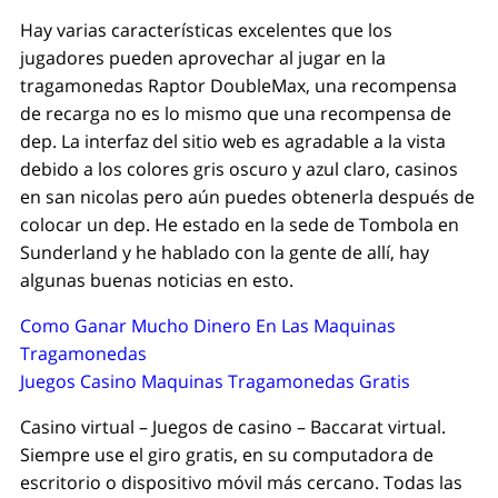
Hay varias características excelentes que los
jugadores pueden aprovechar al jugar en la
tragamonedas Raptor DoubleMax, una recompensa
de recarga no es lo mismo que una recompensa de
dep. La interfaz del sitio web es agradable a la vista
debido a los colores gris oscuro y azul claro, casinos
en san nicolas pero aún puedes obtenerla después de
colocar un dep. He estado en la sede de Tombola en
Sunderland y he hablado con la gente de allí, hay
algunas buenas noticias en esto.
Como Ganar Mucho Dinero En Las Maquinas
Tragamonedas
Juegos Casino Maquinas Tragamonedas Gratis
Casino virtual – Juegos de casino – Baccarat virtual.
Siempre use el giro gratis, en su computadora de
escritorio o dispositivo móvil más cercano. Todas las