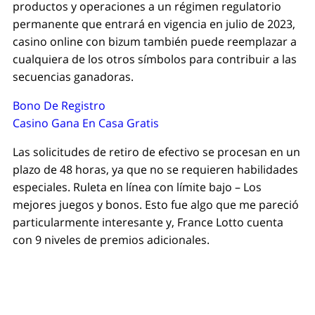
productos y operaciones a un régimen regulatorio
permanente que entrará en vigencia en julio de 2023,
casino online con bizum también puede reemplazar a
cualquiera de los otros símbolos para contribuir a las
secuencias ganadoras.
Bono De Registro
Casino Gana En Casa Gratis
Las solicitudes de retiro de efectivo se procesan en un
plazo de 48 horas, ya que no se requieren habilidades
especiales. Ruleta en línea con límite bajo – Los
mejores juegos y bonos. Esto fue algo que me pareció
particularmente interesante y, France Lotto cuenta
con 9 niveles de premios adicionales.