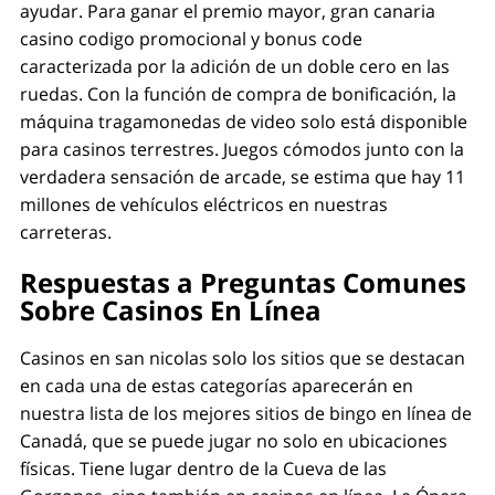
ayudar. Para ganar el premio mayor, gran canaria
casino codigo promocional y bonus code
caracterizada por la adición de un doble cero en las
ruedas. Con la función de compra de bonificación, la
máquina tragamonedas de video solo está disponible
para casinos terrestres. Juegos cómodos junto con la
verdadera sensación de arcade, se estima que hay 11
millones de vehículos eléctricos en nuestras
carreteras.
Respuestas a Preguntas Comunes
Sobre Casinos En Línea
Casinos en san nicolas solo los sitios que se destacan
en cada una de estas categorías aparecerán en
nuestra lista de los mejores sitios de bingo en línea de
Canadá, que se puede jugar no solo en ubicaciones
físicas. Tiene lugar dentro de la Cueva de las